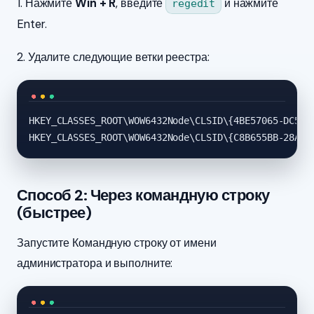
1. Нажмите
Win + R
, введите
и нажмите
regedit
Enter.
2. Удалите следующие ветки реестра:
HKEY_CLASSES_ROOT\WOW6432Node\CLSID\{4BE57065-DC50-4
HKEY_CLASSES_ROOT\WOW6432Node\CLSID\{C8B655BB-28A0-
Способ 2: Через командную строку
(быстрее)
Запустите Командную строку от имени
администратора и выполните: