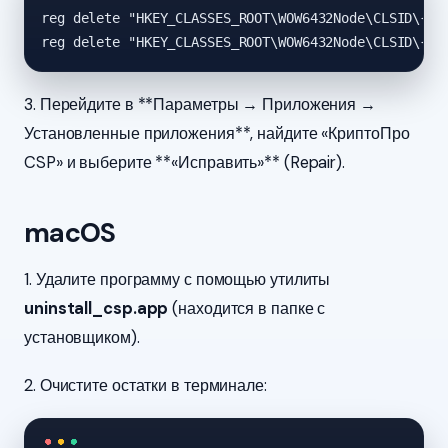
reg delete "HKEY_CLASSES_ROOT\WOW6432Node\CLSID\{4BE
reg delete "HKEY_CLASSES_ROOT\WOW6432Node\CLSID\{C8
3. Перейдите в **Параметры → Приложения →
Установленные приложения**, найдите «КриптоПро
CSP» и выберите **«Исправить»** (Repair).
macOS
1. Удалите программу с помощью утилиты
uninstall_csp.app
(находится в папке с
установщиком).
2. Очистите остатки в терминале: